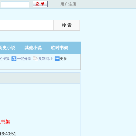
：
用户注册
历史小说
其他小说
临时书架
的搜狐
一键分享
复制网址
更多
入书架
6:40:51