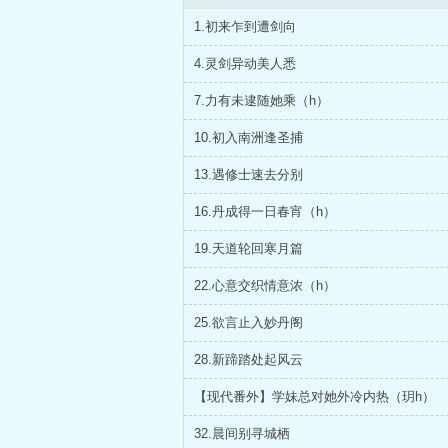
1.初来乍到遭剑向
4.灵剑异动美人悉
7.力有未逮随她乘（h）
10.初入南洲逢圣捕
13.遇修士速去分别
16.丹成得一日春宵（h）
19.天道轮回寒月篇
22.心意交织情意浓（h）
25.欲言止入妙丹阁
28.新蹄踏处起风云
【现代番外】学妹总对她外冷内热（玥h）
32.晨间别寻城栖