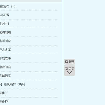
骨的惩罚（h）
掩梅花傲
缺险中行
地诡谲初现
还冰川渐融
失控入古墓
中客栈轶事
忧虑晚间会
见赤诚情意
外】随风易醉（玥h）
缘情窦开
忆情难抑