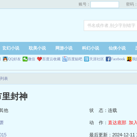
账号：
密码
玄幻小说
耽美小说
网游小说
科幻小说
仙侠小说
网
QQ好友
微信
百度云收藏
百度贴吧
天涯社区
Facebook
我
列表
市里封神
其他
状 态：连载
萧
动 作：
直达底部
加
015
最后更新：2024-12-11 1