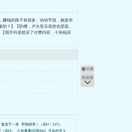
，赚钱的路子有很多。动动手指，她发布
蒙的？】【卧槽，卢火音乐居然也里面。
】【我手抖居然买了付费内容，十块钱买
，集宠于一身
野猫驯养！（高H！1V1）
迷（高H）
占有桑桑(囚禁/np)
生命的意义