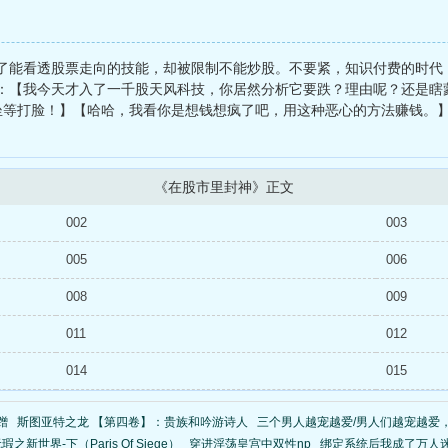
了能看透股票走向的技能，却被限制不能炒股。不要紧，知识付费的时代
：【我今天才入了一千股天风科技，你居然分析它要跌？理由呢？还是瞎
坐等打脸！】【哈哈，我看你是想钱想疯了吧，用这种恶心的方法赚钱。
《在股市里封神》正文
002
003
005
006
008
009
011
012
014
015
蹭
斯图亚特之龙 【第四卷】：贵族和吟游诗人
三个男人越宠越爱/男人们越宠越爱
新世界-下（Paris Of Siege）
穿进淫荡皇宫中双性np
绑定系统后我成了万人