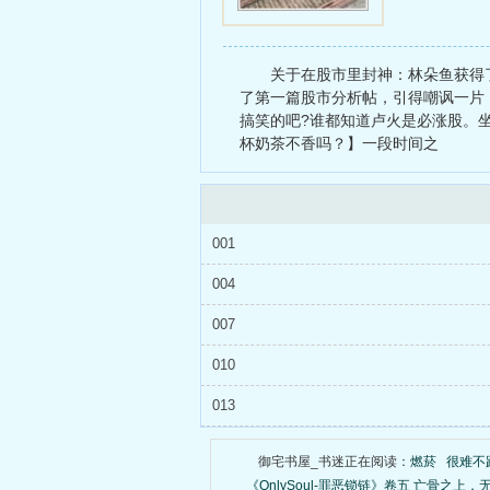
关于在股市里封神：林朵鱼获得
了第一篇股市分析帖，引得嘲讽一片
搞笑的吧?谁都知道卢火是必涨股。
杯奶茶不香吗？】一段时间之
001
004
007
010
013
御宅书屋_书迷正在阅读：
燃菸
很难不
《OnlySoul-罪恶锁链》卷五 亡骨之上，无瑕之