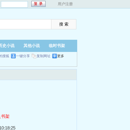
：
用户注册
历史小说
其他小说
临时书架
的搜狐
一键分享
复制网址
更多
入书架
0:18:25