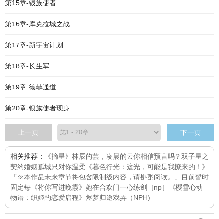
第15章-银族使者
第16章-库克拉城之战
第17章-新宇宙计划
第18章-长生军
第19章-德菲通道
第20章-银族使者现身
上一页
下一页
相关推荐：
《摘星》
林辰的芸，凌晨的云
你相信预言吗？
双子星之
契约婚姻
孤城
只对你温柔
《暮色行光：这光，可能是我撩来的！》
「※本作品未来章节将包含限制级内容，请斟酌阅读。」目前暂时
固定每
《将你写进晚霞》
她在合欢门一心练剑［np］
《樱雪心动
物语：织姬的恋爱启程》
烬梦归途
戏弄（NPH)